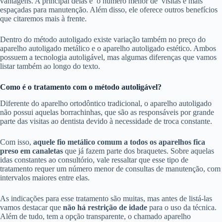
vantagens. A principal delas é o número menor de visitas e mais
espaçadas para manutenção. Além disso, ele oferece outros benefícios
que citaremos mais à frente.
Dentro do método autoligado existe variação também no preço do
aparelho autoligado metálico e o aparelho autoligado estético. Ambos
possuem a tecnologia autoligável, mas algumas diferenças que vamos
listar também ao longo do texto.
Como é o tratamento com o método autoligável?
Diferente do aparelho ortodôntico tradicional, o aparelho autoligado
não possui aquelas borrachinhas, que são as responsáveis por grande
parte das visitas ao dentista devido à necessidade de troca constante.
Com isso,
aquele
fio metálico comum a todos os aparelhos fica
preso em canaletas
que já fazem parte dos braquetes. Sobre aquelas
idas constantes ao consultório, vale ressaltar que esse tipo de
tratamento requer um número menor de consultas de manutenção, com
intervalos maiores entre elas.
As indicações para esse tratamento são muitas, mas antes de listá-las
vamos destacar que
não há restrição de idade
para o uso da técnica.
Além de tudo, tem a opção transparente, o chamado aparelho