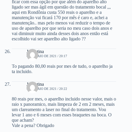
ficar com essa opção por que além do aparelho alto
ligado ser mas ágil em questão do tratamento bocal ,,,
aqui em Rondônia custa 550 reais o aparelho e a
manutenção vai ficará 170 por mês é caro e, achei a
manutenção.. mas pelo menos vai reduzir o tempo de
uso de aparelho por que seria no meu caso dois anos e
vai diminuir muito ainda desses dois anos então está
escolhido vai ser aparelho alto ligado ??
Jucristina
4 DE MAIO DE 2021 / 20:17
To pagando 80,00 reais por mes de tudo, o aparelho ja
ta incluido.
Jucristina
4 DE MAIO DE 2021 / 20:22
80 reais por mes, o aparelho incluido nesse valor, mais o
raio x panoramico, mais limpeza de 2 em 2 meses, mais
um clareamento a laser no final do tratamento. Vou
levar 1 ano e 6 meses com esses braquetes na boca. O
que acham?
Vale a pena? Obrigado