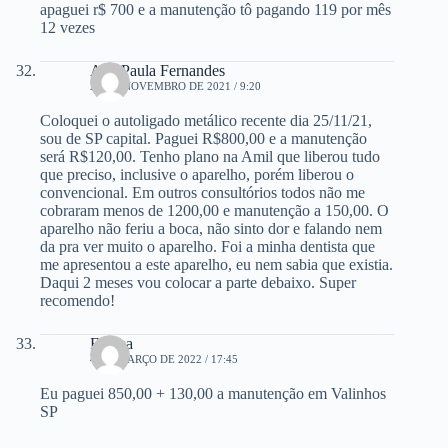
apaguei r$ 700 e a manutenção tô pagando 119 por mês
12 vezes
Ana Paula Fernandes
27 DE NOVEMBRO DE 2021 / 9:20
Coloquei o autoligado metálico recente dia 25/11/21,
sou de SP capital. Paguei R$800,00 e a manutenção
será R$120,00. Tenho plano na Amil que liberou tudo
que preciso, inclusive o aparelho, porém liberou o
convencional. Em outros consultórios todos não me
cobraram menos de 1200,00 e manutenção a 150,00. O
aparelho não feriu a boca, não sinto dor e falando nem
da pra ver muito o aparelho. Foi a minha dentista que
me apresentou a este aparelho, eu nem sabia que existia.
Daqui 2 meses vou colocar a parte debaixo. Super
recomendo!
Fátima
4 DE MARÇO DE 2022 / 17:45
Eu paguei 850,00 + 130,00 a manutenção em Valinhos
SP