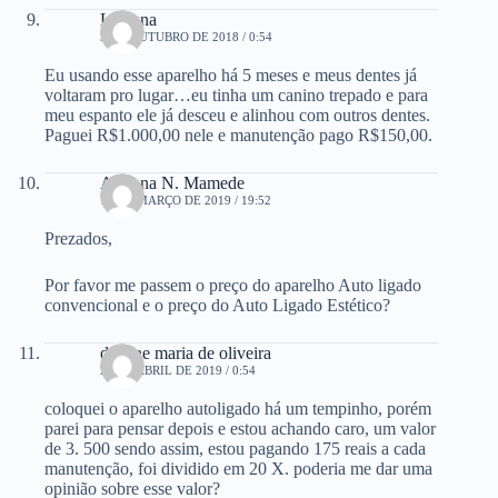
Luciana
3 DE OUTUBRO DE 2018 / 0:54
Eu usando esse aparelho há 5 meses e meus dentes já
voltaram pro lugar…eu tinha um canino trepado e para
meu espanto ele já desceu e alinhou com outros dentes.
Paguei R$1.000,00 nele e manutenção pago R$150,00.
Adriana N. Mamede
18 DE MARÇO DE 2019 / 19:52
Prezados,
Por favor me passem o preço do aparelho Auto ligado
convencional e o preço do Auto Ligado Estético?
dayane maria de oliveira
21 DE ABRIL DE 2019 / 0:54
coloquei o aparelho autoligado há um tempinho, porém
parei para pensar depois e estou achando caro, um valor
de 3. 500 sendo assim, estou pagando 175 reais a cada
manutenção, foi dividido em 20 X. poderia me dar uma
opinião sobre esse valor?