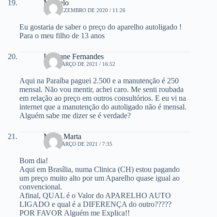
Marcelo
4 DE DEZEMBRO DE 2020 / 11:26
Eu gostaria de saber o preço do aparelho autoligado !
Para o meu filho de 13 anos
Leidiane Fernandes
1 DE MARÇO DE 2021 / 16:52
Aqui na Paraíba paguei 2.500 e a manutenção é 250
mensal. Não vou mentir, achei caro. Me senti roubada
em relação ao preço em outros consultórios. E eu vi na
internet que a manutenção do autoligado não é mensal.
Alguém sabe me dizer se é verdade?
Maria Marta
7 DE MARÇO DE 2021 / 7:35
Bom dia!
Aqui em Brasília, numa Clinica (CH) estou pagando
um preço muito alto por um Aparelho quase igual ao
convencional.
Afinal, QUAL é o Valor do APARELHO AUTO
LIGADO e qual é a DIFERENÇA do outro?????
POR FAVOR Alguém me Explica!!