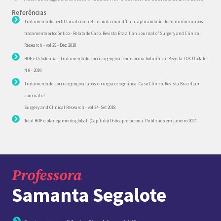
Referências
Tratamento do perfil facial com retrusão da mandíbula, aplicando ácido hialurônico após
tratamento ortodôntico - Relato de Caso. Revista Brazilian Journal of Surgery and Clinical
Research - vol 25 - Dez 2018
HOF e Ortodontia - Tratamento do sorriso gengival com toxina botulínica. Revista TOX Update-
N 8 - 2019
Tratamento de sorriso gengival após cirurgia ortognática: Caso Clínico. Revista Brazilian
Journal of
Surgery and Clinical Research - vol 24- Set 2018.
Total HOF e planejamento global. (Capítulo) Policaprolactona. Publicado em janeiro 2024
Professora
Samanta Segalote