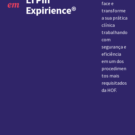
em
face e
Expirience®️
transforme
a sua prática
clínica
trabalhando
com
segurança e
eficiência
em um dos
procedimen
tos mais
requisitados
da HOF.