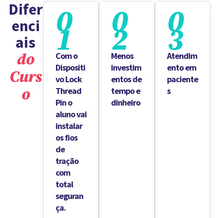
Difer
0
0
0
enci
1
2
3
ais
do
Com o
Menos
Atendim
Dispositi
investim
ento em
Curs
vo Lock
entos de
paciente
o
Thread
tempo e
s
Pin o
dinheiro
aluno vai
instalar
os fios
de
tração
com
total
seguran
ça.