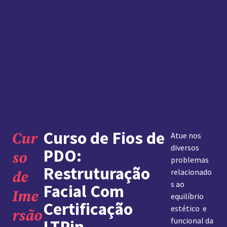
Curso de Fios de
Cur
Atue nos
diversos
PDO:
so
problemas
Restruturação
relacionado
de
s ao
Facial Com
Ime
equilíbrio
Certificação
estético e
rsão
funcional da
LTPin