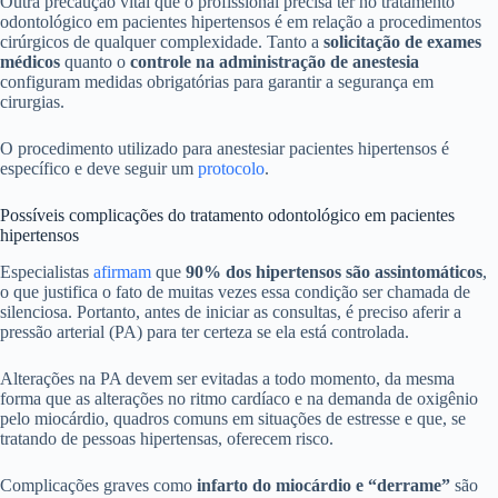
Outra precaução vital que o profissional precisa ter no tratamento
odontológico em pacientes hipertensos é em relação a procedimentos
cirúrgicos de qualquer complexidade. Tanto a
solicitação de exames
médicos
quanto o
controle na administração de anestesia
configuram medidas obrigatórias para
garantir a segurança em
cirurgias.
O procedimento utilizado para anestesiar pacientes hipertensos é
específico e deve seguir um
protocolo
.
Possíveis complicações do tratamento odontológico em pacientes
hipertensos
Especialistas
afirmam
que
90% dos hipertensos são assintomáticos
,
o que justifica o fato de muitas vezes essa condição ser chamada de
silenciosa. Portanto, antes de iniciar as consultas, é preciso aferir a
pressão arterial (PA) para ter certeza se ela está controlada.
Alterações na PA devem ser evitadas a todo momento, da mesma
forma que as alterações no ritmo cardíaco e na demanda de oxigênio
pelo miocárdio, quadros comuns em situações de estresse e que, se
tratando de pessoas hipertensas, oferecem risco.
Complicações graves como
infarto do miocárdio e “derrame”
são