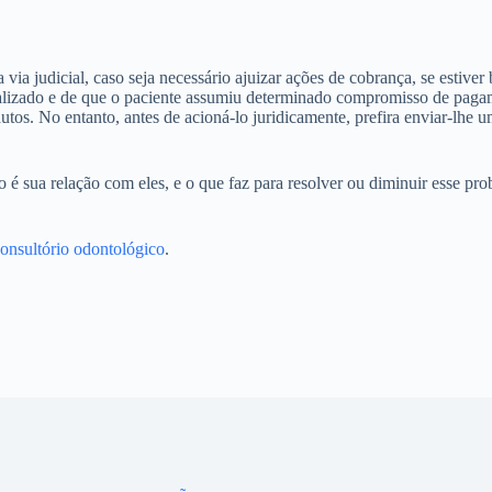
a via judicial, caso seja necessário ajuizar ações de cobrança, se esti
ealizado e de que o paciente assumiu determinado compromisso de pagam
s autos. No entanto, antes de acioná-lo juridicamente, prefira enviar-l
é sua relação com eles, e o que faz para resolver ou diminuir esse pr
consultório odontológico
.