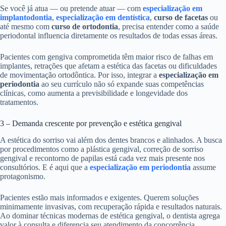
Se você já atua — ou pretende atuar — com
especialização em
implantodontia
,
especialização em dentística
,
curso de facetas
ou
até mesmo com
curso de ortodontia
, precisa entender como a saúde
periodontal influencia diretamente os resultados de todas essas áreas.
Pacientes com gengiva comprometida têm maior risco de falhas em
implantes, retrações que afetam a estética das facetas ou dificuldades
de movimentação ortodôntica. Por isso, integrar a
especialização em
periodontia
ao seu currículo não só expande suas competências
clínicas, como aumenta a previsibilidade e longevidade dos
tratamentos.
3 – Demanda crescente por prevenção e estética gengival
A estética do sorriso vai além dos dentes brancos e alinhados. A busca
por procedimentos como a plástica gengival, correção de sorriso
gengival e recontorno de papilas está cada vez mais presente nos
consultórios. E é aqui que a
especialização em periodontia
assume
protagonismo.
Pacientes estão mais informados e exigentes. Querem soluções
minimamente invasivas, com recuperação rápida e resultados naturais.
Ao dominar técnicas modernas de estética gengival, o dentista agrega
valor à consulta e diferencia seu atendimento da concorrência.