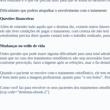
será realizado e o que ele precisa fazer para que se tenha os melhores r
Dificuldades que podem atrapalhar o envolvimento com o tratamento
Questões financeiras
Além de entender tudo aquilo que o dentista diz, existem outros fator
ele não tiver condições de pagar o tratamento, com certeza ele não te
ortodontista precisa dizer quanto custará todo o trabalho realizado, pa
Mudanças no estilo de vida
Outra questão que pode trazer alguma dificuldade para uma total adesão
mais que no caso dos tratamentos ortodônticos não seja necessário fazer
conforme prescrição, fazer a higiene após as refeições, usar o fio den
Quando o paciente se envolve com o tratamento ortodôntico, ele tem mai
é bom tanto para a imagem profissional, quanto para “o seu bolso”. Por
Como você faz para envolver os seus pacientes dos tratamentos ortodôn
[ecp code=”dentistas-ebook-2″]