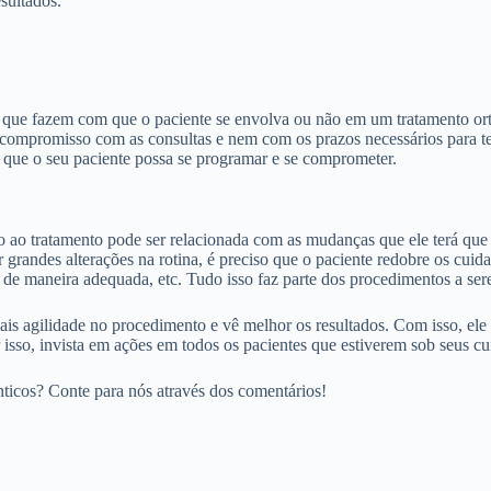
esultados.
es que fazem com que o paciente se envolva ou não em um tratamento ort
rá compromisso com as consultas e nem com os prazos necessários para t
ra que o seu paciente possa se programar e se comprometer.
 ao tratamento pode ser relacionada com as mudanças que ele terá que f
 grandes alterações na rotina, é preciso que o paciente redobre os cuida
tal de maneira adequada, etc. Tudo isso faz parte dos procedimentos a s
s agilidade no procedimento e vê melhor os resultados. Com isso, ele fi
 isso, invista em ações em todos os pacientes que estiverem sob seus c
ticos? Conte para nós através dos comentários!