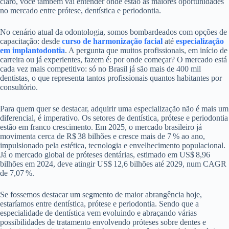
claro, você também vai entender onde estão as maiores oportunidades
no mercado entre prótese, dentística e periodontia.
No cenário atual da odontologia, somos bombardeados com opções de
capacitação: desde
curso de harmonização facial
até
especialização
em implantodontia
. A pergunta que muitos profissionais, em início de
carreira ou já experientes, fazem é: por onde começar? O mercado está
cada vez mais competitivo: só no Brasil já são mais de 400 mil
dentistas, o que representa tantos profissionais quantos habitantes por
consultório.
Para quem quer se destacar, adquirir uma especialização não é mais um
diferencial, é imperativo. Os setores de dentística, prótese e periodontia
estão em franco crescimento. Em 2025, o mercado brasileiro já
movimenta cerca de R$ 38 bilhões e cresce mais de 7 % ao ano,
impulsionado pela estética, tecnologia e envelhecimento populacional.
Já o mercado global de próteses dentárias, estimado em US$ 8,96
bilhões em 2024, deve atingir US$ 12,6 bilhões até 2029, num CAGR
de 7,07 %.
Se fossemos destacar um segmento de maior abrangência hoje,
estaríamos entre dentística, prótese e periodontia. Sendo que a
especialidade de dentística vem evoluindo e abraçando várias
possibilidades de tratamento envolvendo próteses sobre dentes e