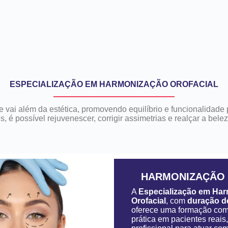
ESPECIALIZAÇÃO EM HARMONIZAÇÃO OROFACIAL
vai além da estética, promovendo equilíbrio e funcionalidade p
, é possível rejuvenescer, corrigir assimetrias e realçar a bele
HARMONIZAÇÃO 
A
Especialização em Ha
Orofacial
, com
duração d
oferece uma formação comp
prática em pacientes reais