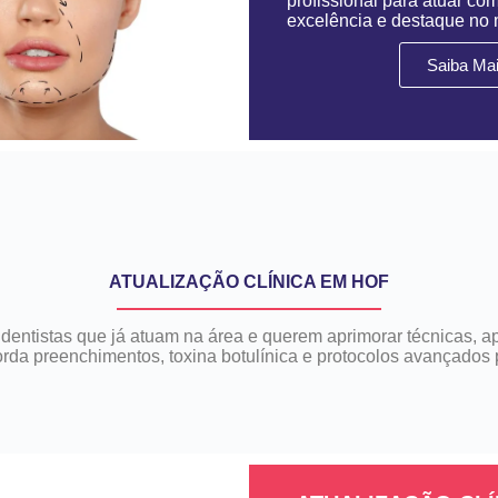
profissional para atuar co
excelência e destaque no
Saiba Ma
ATUALIZAÇÃO CLÍNICA EM HOF
dentistas que já atuam na área e querem aprimorar técnicas, a
borda preenchimentos, toxina botulínica e protocolos avançados