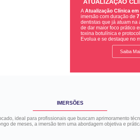
ATUALIZAÇÃO CLÍ
A
Atualização Clínica e
imersão com duração de
7
dentistas que já atuam na 
de dar maior foco prático
toxina botulínica e protoc
Evolua e se destaque no 
Saiba Ma
IMERSÕES
ocado, ideal para profissionais que buscam aprimoramento técn
ngo de meses, a imersão tem uma abordagem objetiva e prática,