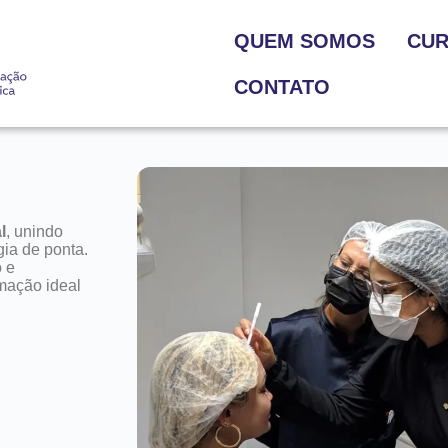
QUEM SOMOS
CU
CONTATO
l
, unindo
gia de ponta.
 e
mação ideal