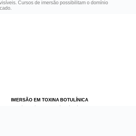
visíveis. Cursos de imersão possibilitam o domínio
rcado.
IMERSÃO EM TOXINA BOTULÍNICA
 um curso intensivo que ensina desde os
undamentos até a aplicação prática em
acientes reais. Com
carga horária de 16 horas
,
ocê aprende técnicas seguras e eficazes para
ratar rugas, assimetrias faciais e disfunções
erapêuticas, ampliando suas habilidades na