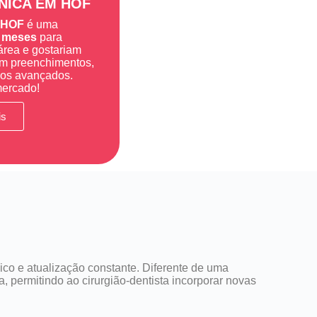
NICA EM HOF
m HOF
é uma
 meses
para
área e gostariam
 em preenchimentos,
olos avançados.
mercado!
is
ico e atualização constante. Diferente de uma
 permitindo ao cirurgião-dentista incorporar novas