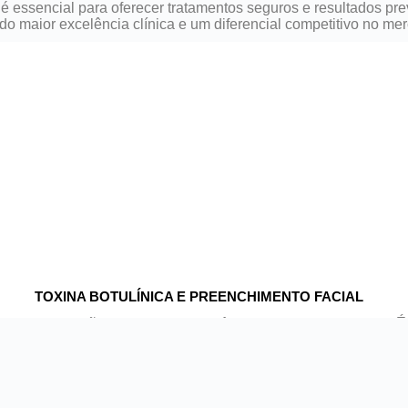
 essencial para oferecer tratamentos seguros e resultados pre
ndo maior excelência clínica e um diferencial competitivo no me
TOXINA BOTULÍNICA E PREENCHIMENTO FACIAL
É
A
Imersão em Toxina Botulínica e
f
Preenchimento Facial
oferece um aprendizado
p
completo para quem deseja dominar as principais
v
técnicas da Harmonização Orofacial. Com
24
t
horas de carga horária
, o curso aborda desde a
t
anatomia até a aplicação prática em pacientes