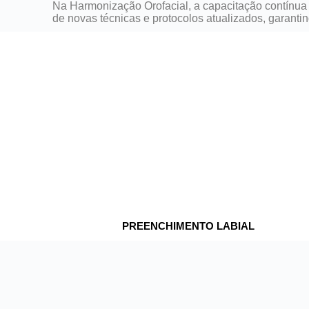
Na Harmonização Orofacial, a capacitação contínua é
de novas técnicas e protocolos atualizados, garanti
PREENCHIMENTO LABIAL
O
preenchimento labial
é um dos
procedimentos mais procurados, agregando
valor à sua carreira e oferecendo alto retorno.
Nosso curso tem
16 horas de carga horária
,
com teoria e prática em pacientes reais,
garantindo segurança e excelência na